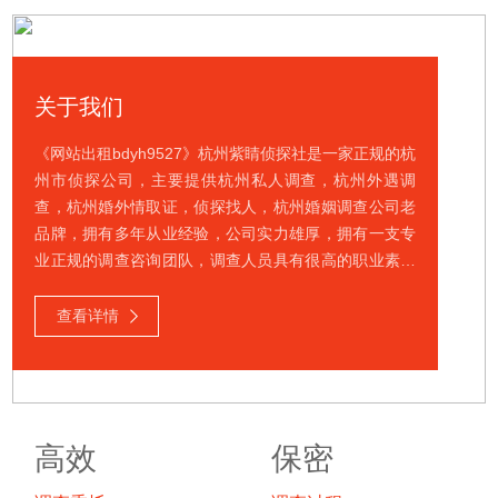
关于我们
《网站出租bdyh9527》杭州紫睛侦探社是一家正规的杭
州市侦探公司，主要提供杭州私人调查，杭州外遇调
查，杭州婚外情取证，侦探找人，杭州婚姻调查公司老
品牌，拥有多年从业经验，公司实力雄厚，拥有一支专
业正规的调查咨询团队，调查人员具有很高的职业素养
和专业素质，一直以来保持了良好的客户口碑。公司
以"客户满意为标准，客户需求为准绳"，遵循"服务至
查看详情
上，客户第一"的原则，尽心尽职、尽善尽美地履行客户
对商务调查、婚姻调查、市场调研及信息咨询服务的各
种委托合约，得到了国内外众多客户的广泛信赖和交口
称赞。
高效
保密